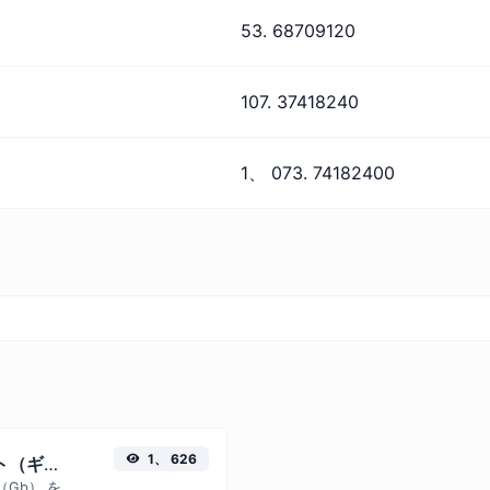
53. 68709120
107. 37418240
1、 073. 74182400
1、 626
ギガビット（Gb） へギビビット（ギビ）
この簡単なコンバーターでギガビット（Gb） をギビビット（ギビ） に簡単に変換できます。