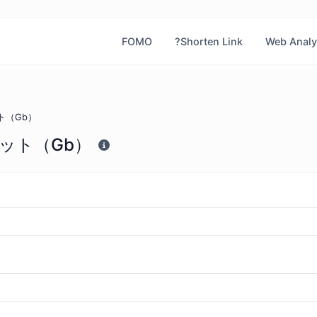
FOMO
?Shorten Link
Web Analy
ト（Gb）
ット（Gb）