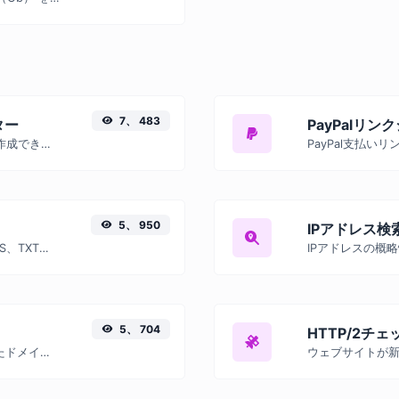
7、 483
ター
PayPalリ
WhatsAppメッセージリンクを簡単に作成できます。
PayPal支払い
5、 950
IPアドレス検
ホストのA、AAAA、CNAME、MX、NS、TXT、SOA DNSレコードを検索します。
IPアドレスの概
5、 704
HTTP/2チェ
IPアドレスを取得して、関連付けられたドメイン/ホストを検索してみてください。