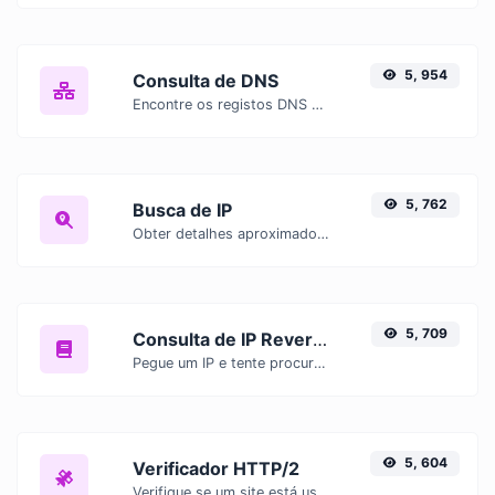
5, 954
Consulta de DNS
Encontre os registos DNS A, AAAA, CNAME, MX, NS, TXT, SOA de um host.
5, 762
Busca de IP
Obter detalhes aproximados do IP.
5, 709
Consulta de IP Reversa
Pegue um IP e tente procurar o domínio/host associado a ele.
5, 604
Verificador HTTP/2
Verifique se um site está usando o novo protocolo HTTP/2 ou não.