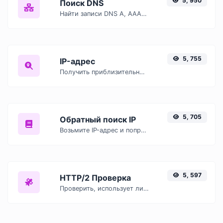
5, 950
Поиск DNS
Найти записи DNS A, AAAA, CNAME, MX, NS, TXT, SOA хоста.
5, 755
IP-адрес
Получить приблизительные данные IP.
5, 705
Обратный поиск IP
Возьмите IP-адрес и попробуйте найти связанный с ним домен/хост.
5, 597
HTTP/2 Проверка
Проверить, использует ли веб-сайт новый протокол HTTP/2 или нет.