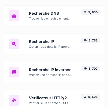
5, 950
Recherche DNS
Trouver les enregistrements DNS A, AAAA, CNAME, MX, NS, TXT, SOA d'un hôte.
5, 755
Recherche IP
Obtenir des détails IP approximatifs.
5, 702
Recherche IP inversée
Prenez une adresse IP et essayez de rechercher le domaine/hôte qui lui est associé.
5, 596
Vérificateur HTTP/2
Vérifier si un site Web utilise ou non le nouveau protocole HTTP/2.