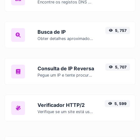
Encontre os registos DNS A, AAAA, CNAME, MX, NS, TXT, SOA de um host.
5, 757
Busca de IP
Obter detalhes aproximados do IP.
5, 707
Consulta de IP Reversa
Pegue um IP e tente procurar o domínio/host associado a ele.
5, 599
Verificador HTTP/2
Verifique se um site está usando o novo protocolo HTTP/2 ou não.