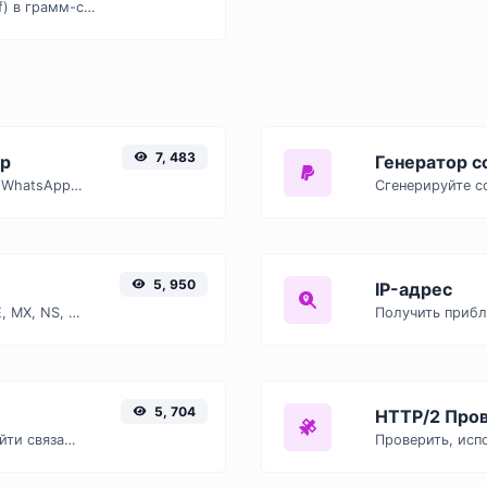
Легко конвертируйте фунт-сила (lbf) в грамм-сила (гс) с помощью этого простого конвертера.
7, 483
pp
Генератор с
Генерируйте ссылки на сообщения WhatsApp с легкостью.
5, 950
IP-адрес
Найти записи DNS A, AAAA, CNAME, MX, NS, TXT, SOA хоста.
Получить прибл
5, 704
HTTP/2 Про
Возьмите IP-адрес и попробуйте найти связанный с ним домен/хост.