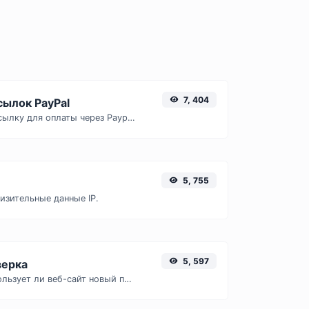
7, 404
сылок PayPal
Сгенерируйте ссылку для оплаты через Paypal с легкостью.
5, 755
изительные данные IP.
5, 597
верка
Проверить, использует ли веб-сайт новый протокол HTTP/2 или нет.