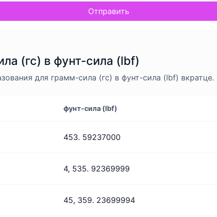
Отправить
а (гс) в фунт-сила (lbf)
ования для грамм-сила (гс) в фунт-сила (lbf) вкратце.
фунт-сила (lbf)
453. 59237000
4, 535. 92369999
45, 359. 23699994