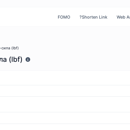
FOMO
?Shorten Link
Web An
сила (lbf)
а (lbf)